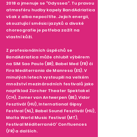
2018 a jmenuje se "Odyssea". Tu pravou
atmosféru hudby kapely BandAdriatica
však z alba nepocítíte. Jejich energii,
okouzlující směsici jazyků a divoké
choreografie je potřeba zažít na
vlastní kůži.
Z profesionálních úspěchů se
BandAdriatica může chlubit výběrem
na SIM Sao Paulo (BR), Babel Med (FR) či
Fira Mediterrania de Manresa (ES). V
minulých letech vystoupili na velkém
množství mezinárodních festivalů jako
například Zürcher Theater Spektakel
(CH), Zomer van Antwerpen (BE), Vidor
Fesztivál (HU), International Gipsy
Festival (NL), Babel Sound Fesztivál (HU),
Malta World Music Festival (MT),
Festival MéditerranéO’ Confluences
(FR) a dalších.