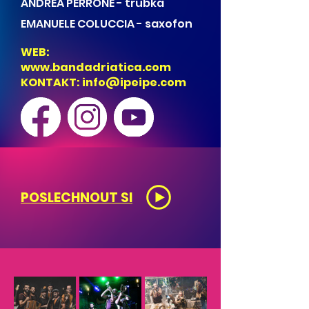
ANDREA PERRONE - trubka
EMANUELE COLUCCIA - saxofon
WEB:
www.bandadriatica.com
KONTAKT:
info@ipeipe.com
POSLECHNOUT SI