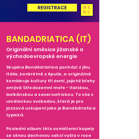
REGISTRACE
ME
NU
BANDADRIATICA (IT)
Originální směsice jižanské a
východoevropské energie
Skupina BandAdriatica pochází z jihu
Itálie, konkrétně z Apulie, a originálně
kombinuje kultury tři zemí, jejichž břehy
omývá Středozemní moře - italskou,
balkánskou a severoafrickou. To vše s
uměleckou svobodou, která je pro
jazzová uskupení jako je BandAdriatica
typická.
Poslední album této osmičlenní kapely
se silnou dechovou sekcí vyšlo v roce