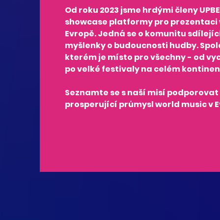
Od roku 2023 jsme hrdými členy
UPBE
showcase platformy pro prezentaci 
Evropě. Jedná se o komunitu sdílejíc
myšlenky o budoucnosti hudby. Spol
kterém je místo pro všechny - od vy
po velké festivaly na celém kontinen
Seznamte se s naší misí podporovat 
prosperující průmysl world music v E