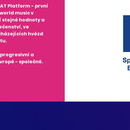
AT Platform
- první
world music v
í stejné hodnoty a
ečenství, ve
cházejících hvězd
tu.
progresivní a
vropě - společně.