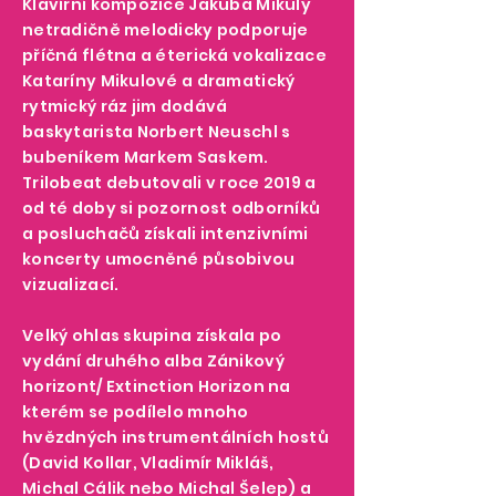
Klavírní kompozice Jakuba Mikuly
netradičně melodicky podporuje
příčná flétna a éterická vokalizace
Kataríny Mikulové a dramatický
rytmický ráz jim dodává
baskytarista Norbert Neuschl s
bubeníkem Markem Saskem.
Trilobeat debutovali v roce 2019 a
od té doby si pozornost odborníků
a posluchačů získali intenzivními
koncerty umocněné působivou
vizualizací.
Velký ohlas skupina získala po
vydání druhého alba Zánikový
horizont/ Extinction Horizon na
kterém se podílelo mnoho
hvězdných instrumentálních hostů
(David Kollar, Vladimír Mikláš,
Michal Cálik nebo Michal Šelep) a