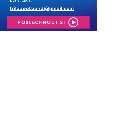
KONTAKT:
trilobeatband@gmail.com
POSLECHNOUT SI
Sledujte nás online
Sledujte další akce
našeho týmu
Colours of Ostrava
|
Festival v