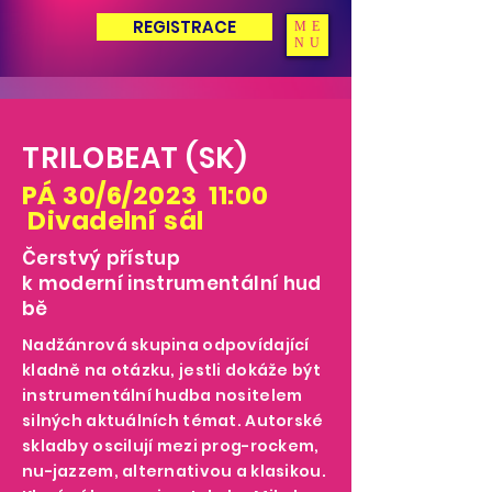
REGISTRACE
ME
NU
TRILOBEAT (SK)
PÁ 30/6/2023 11:00
D
ivadelní
sál
Čerstvý přístup
k
moderní
instrumentální
hud
bě
Nadžánrová skupina odpovídající
kladně na otázku, jestli dokáže být
instrumentální hudba nositelem
silných aktuálních témat. Autorské
skladby oscilují mezi prog-rockem,
nu-jazzem, alternativou a klasikou.