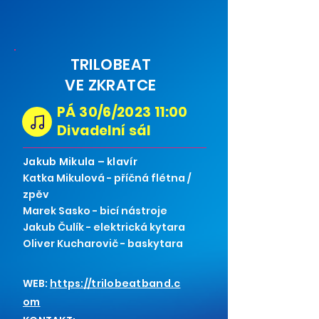
TRILOBEAT
VE ZKRATCE
PÁ 30/6/2023 11:00
Divadelní sál
Jakub Mikula – klavír
Katka Mikulová - příčná flétna /
zpěv
Marek Sasko - bicí nástroje
Jakub Čulík - elektrická kytara
Oliver Kucharovič - baskytara
WEB:
https://trilobeatband.c
om