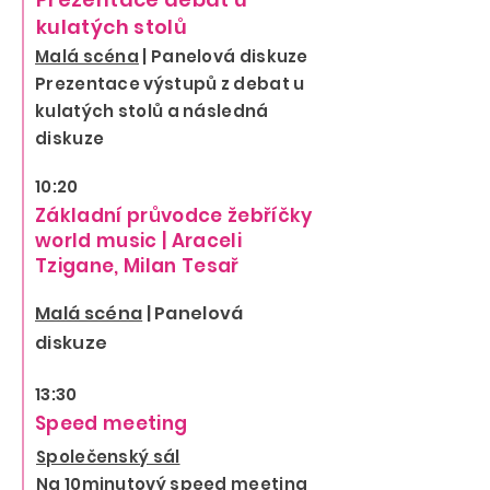
kulatých stolů
Malá scéna
| Panelová dis
kuze
Prezentace výstupů z debat u
kulatých stolů a následná
diskuze
10:20
Základní průvodce žebříčky
world music
| Araceli
Tzigane, Milan Tesař
Malá scéna
| Panelová
diskuze
13:30
Speed meeting
Společenský sál
Na 10minutový speed meeting