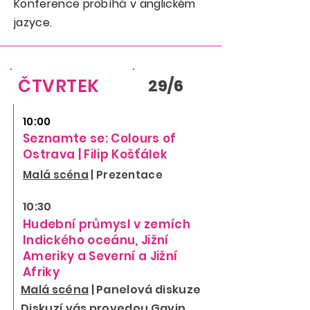
Konference probíhá v anglickém
jazyce.
ČTVRTEK
29/6
10:00
Seznamte se: Colours of
Ostrava | Filip Košťálek
Malá scéna
| Prezentace
10:30
Hudební
průmysl v zemích
Indického oceánu, Jižní
Ameriky a Severní a Jižní
Afriky
Malá scéna
| Panelová diskuze
Diskuzí
vás provedou Gavin