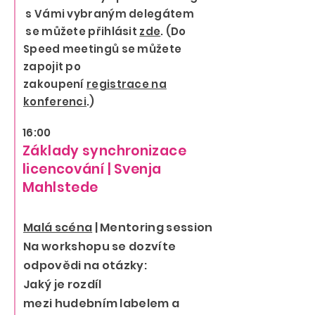
s
Vámi vybraným
delegá
tem
se můžete přihlásit
zde
. (Do
Speed meetingů se můžete
zapojit po
zakoupení
registrace na
konferenci
.)
16:00
Základy synchronizace
licencování | Svenja
Mahlstede
Malá scéna
| Mentoring session
Na workshopu se dozvíte
odpovědi na otázky:
Jaký je rozdíl
mezi
hudebním
labelem a