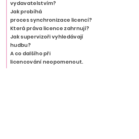
vydavatelstvím?
Jak probíhá
proces
synchronizace licencí?
Která práva licence zahrnují?
Jak supervizoři vyhledávají
hudbu?
A co dalšího při
licencování
neopomenout
.
16:50
Tipy a triky pro umělce
a agenty z pohledu
hudebního dramaturga |
Piotr Pucylo
Malá scéna
|
Mentoring session
Více informací
najdete
zde
.